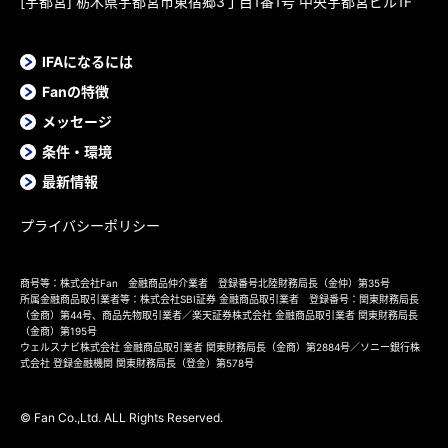
[宇都宮] 栃木県宇都宮市東宿郷3丁目1番1号 中央宇都宮ビル1F
IFAになるには
Fanの特徴
メッセージ
条件・環境
最新情報
プライバシーポリシー
商号等：株式会社Fan 金融商品仲介業者 登録番号北陸財務局長（金仲）第35号
所属金融商品取引業者等：株式会社SBI証券 金融商品取引業者 登録番号：関東財務局長
（金商）第44号、商品先物取引業者／楽天証券株式会社 金融商品取引業者 関東財務局長
（金商）第195号
ウェルスナビ株式会社 金融商品取引業者 関東財務局長（金商）第2884号／ソニー銀行株
式会社 登録金融機関 関東財務局長（登金）第578号
© Fan Co.,Ltd. ALL Rights Reserved.