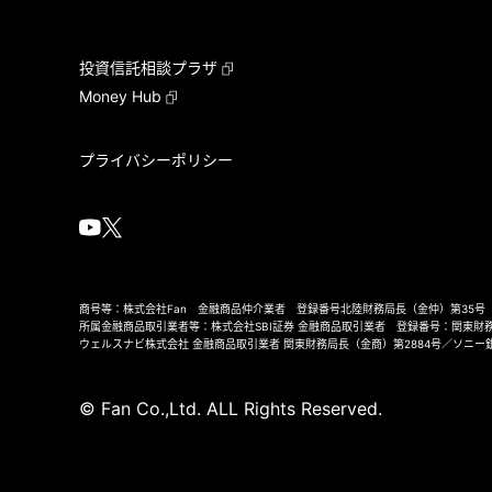
投資信託相談プラザ
Money Hub
プライバシーポリシー
商号等：株式会社Fan 金融商品仲介業者 登録番号北陸財務局長（金仲）第35号
所属金融商品取引業者等：株式会社SBI証券 金融商品取引業者 登録番号：関東財務
ウェルスナビ株式会社 金融商品取引業者 関東財務局長（金商）第2884号／ソニー
© Fan Co.,Ltd. ALL Rights Reserved.