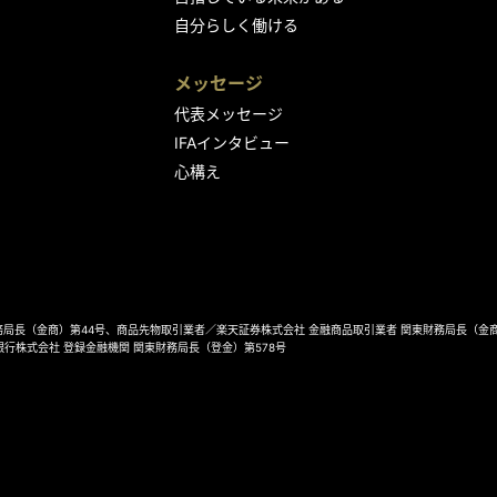
自分らしく働ける
メッセージ
代表メッセージ
IFAインタビュー
心構え
局長（金商）第44号、商品先物取引業者／楽天証券株式会社 金融商品取引業者 関東財務局長（金商
銀行株式会社 登録金融機関 関東財務局長（登金）第578号